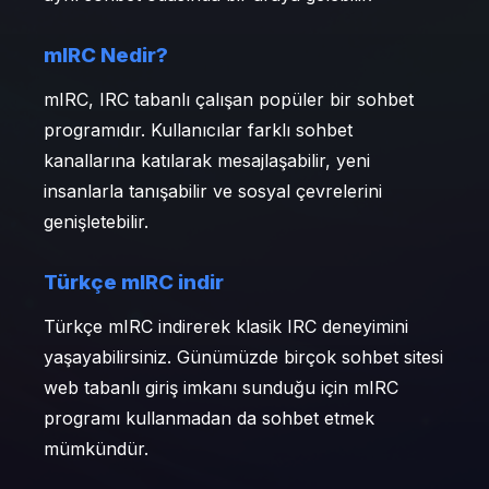
mIRC Nedir?
mIRC, IRC tabanlı çalışan popüler bir sohbet
programıdır. Kullanıcılar farklı sohbet
kanallarına katılarak mesajlaşabilir, yeni
insanlarla tanışabilir ve sosyal çevrelerini
genişletebilir.
Türkçe mIRC indir
Türkçe mIRC indirerek klasik IRC deneyimini
yaşayabilirsiniz. Günümüzde birçok sohbet sitesi
web tabanlı giriş imkanı sunduğu için mIRC
programı kullanmadan da sohbet etmek
mümkündür.