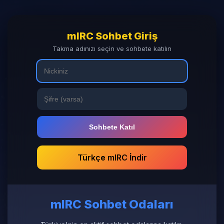
mIRC Sohbet Giriş
Takma adınızı seçin ve sohbete katılın
Sohbete Katıl
Türkçe mIRC İndir
mIRC Sohbet Odaları